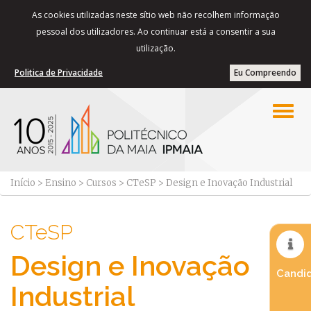
As cookies utilizadas neste sítio web não recolhem informação
pessoal dos utilizadores. Ao continuar está a consentir a sua
utilização.
Politica de Privacidade
Eu Compreendo
Início
>
Ensino
>
Cursos
>
CTeSP
>
Design e Inovação Industrial
CTeSP
Design e Inovação
Candid
Industrial