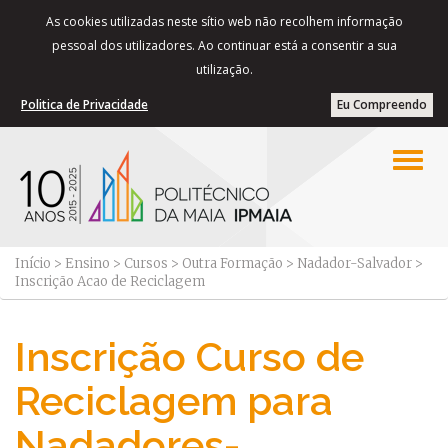
As cookies utilizadas neste sítio web não recolhem informação
pessoal dos utilizadores. Ao continuar está a consentir a sua
utilização.
Politica de Privacidade
Eu Compreendo
Início
>
Ensino
>
Cursos
>
Outra Formação
>
Nadador-Salvador
>
Inscrição Acao de Reciclagem
Inscrição Curso de
Reciclagem para
Nadadores-