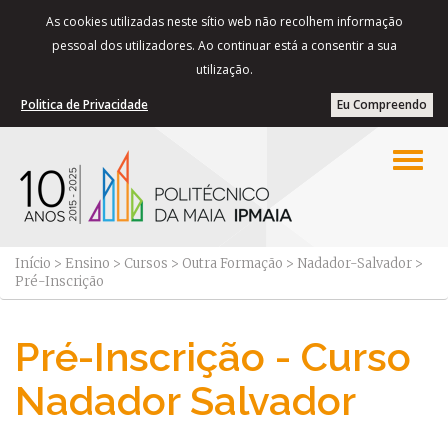
As cookies utilizadas neste sítio web não recolhem informação
pessoal dos utilizadores. Ao continuar está a consentir a sua
utilização.
Politica de Privacidade
Eu Compreendo
Início
>
Ensino
>
Cursos
>
Outra Formação
>
Nadador-Salvador
>
Pré-Inscrição
Pré-Inscrição - Curso
Nadador Salvador