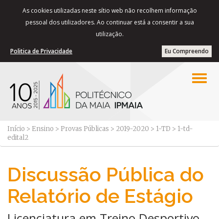
As cookies utilizadas neste sítio web não recolhem informação
pessoal dos utilizadores. Ao continuar está a consentir a sua
utilização.
Politica de Privacidade
Eu Compreendo
Início
>
Ensino
>
Provas Públicas
>
2019-2020
>
1-TD
>
1-td-
edital2
Discussão Pública do
Relatório de Estágio
Licenciatura em Treino Desportivo