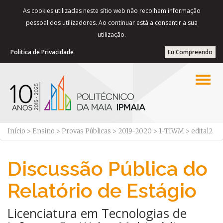
As cookies utilizadas neste sítio web não recolhem informação
pessoal dos utilizadores. Ao continuar está a consentir a sua
utilização.
Politica de Privacidade
Eu Compreendo
Início
>
Ensino
>
Provas Públicas
>
2019-2020
>
1-TIWM
>
edital2
Discussão Pública do
Relatório de Estágio
Licenciatura em Tecnologias de