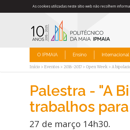
As cookies utilizadas neste sítio web não recolhem informaç
O IPMAIA
Ensino
Internacional
Início
>
Eventos
>
2016-2017
>
Open Week
>
A bipolar
Palestra - "A 
trabalhos para
27 de março 14h30.