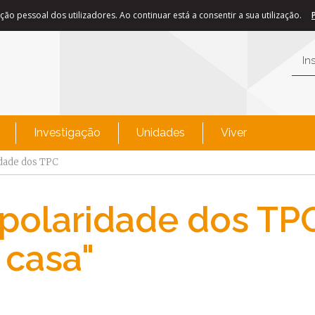
ão pessoal dos utilizadores. Ao continuar está a consentir a sua utilização.
In
Investigação
Unidades
Viver
idade dos TPC
Bipolaridade dos TPC
 casa"