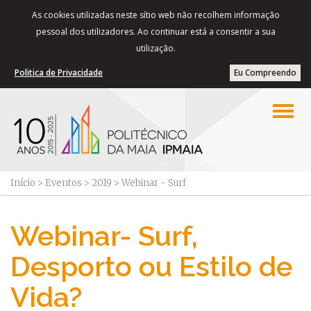
As cookies utilizadas neste sítio web não recolhem informação
pessoal dos utilizadores. Ao continuar está a consentir a sua
utilização.
Politica de Privacidade
Eu Compreendo
Início
>
Eventos
>
2019
>
Webinar - Surf
Webinar- Surf,
Desporto ou Estilo de
Vida?