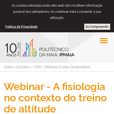
As cookies utilizadas neste sítio web não recolhem informação
pessoal dos utilizadores. Ao continuar está a consentir a sua
utilização.
Politica de Privacidade
Eu Compreendo
Início
>
Eventos
>
2019
>
Webinar Treino Desportivo4
Webinar - A fisiologia
no contexto do treino
de altitude