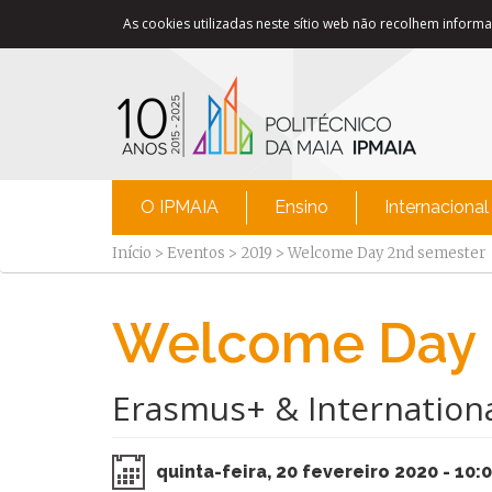
As cookies utilizadas neste sítio web não recolhem informaç
O IPMAIA
Ensino
Internacional
Início
>
Eventos
>
2019
>
Welcome Day 2nd semester
Welcome Day
Erasmus+ & Internation
quinta-feira, 20 fevereiro 2020 - 10: