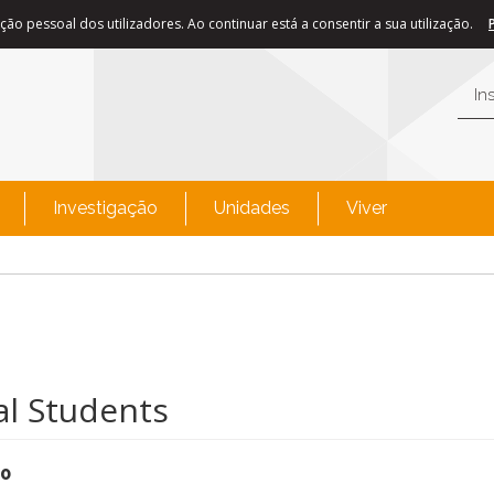
ão pessoal dos utilizadores. Ao continuar está a consentir a sua utilização.
In
Investigação
Unidades
Viver
al Students
00