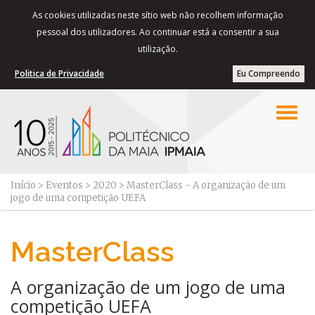
As cookies utilizadas neste sítio web não recolhem informação
pessoal dos utilizadores. Ao continuar está a consentir a sua
utilização.
Politica de Privacidade
Eu Compreendo
Início
>
Eventos
>
2020
>
MasterClass - A organização de um
jogo de uma competição UEFA
MasterClass
A organização de um jogo de uma
competição UEFA