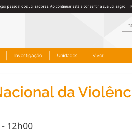
ão pessoal dos utilizadores. Ao continuar está a consentir a sua utilização.
In
Investigação
Unidades
Viver
acional da Violênc
 - 12h00