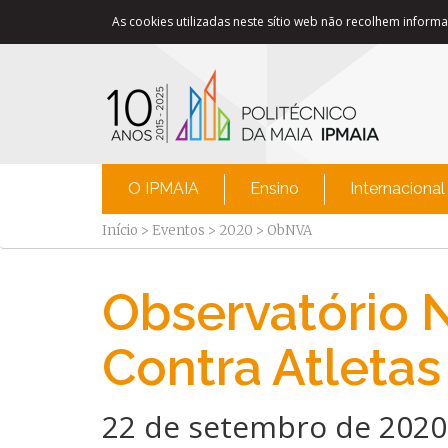
As cookies utilizadas neste sítio web não recolhem informaç
O IPMAIA
Ensino
Internacional
Início
>
Eventos
>
2020
>
ObNVA
Observatório N
Contra Atletas
22 de setembro de 2020