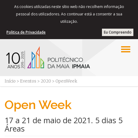
As cookies utilizadas neste sítio web não recolhem informação
pessoal dos utilizadores. Ao continuar está a consentir a sua
utilização.
Politica de Privacidade
Eu Compreendo
Início
>
Eventos
>
2020
>
OpenWeek
Open Week
17 a 21 de maio de 2021. 5 dias 5
Áreas