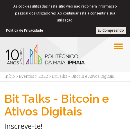
As cookies utilizadas neste sítio web não recolhem informação
pessoal dos utilizadores. Ao continuar está a consentir a sua
utilização.
Politica de Privacidade
Eu Compreendo
Início
>
Eventos
>
2022
>
BitTalks - Bitcoin e Ativos Digitais
Bit Talks - Bitcoin e
Ativos Digitais
Inscreve-te!