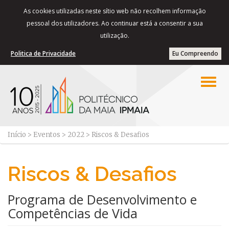
As cookies utilizadas neste sítio web não recolhem informação
pessoal dos utilizadores. Ao continuar está a consentir a sua
utilização.
Politica de Privacidade
Eu Compreendo
Início
>
Eventos
>
2022
>
Riscos & Desafios
Riscos & Desafios
Programa de Desenvolvimento e
Competências de Vida