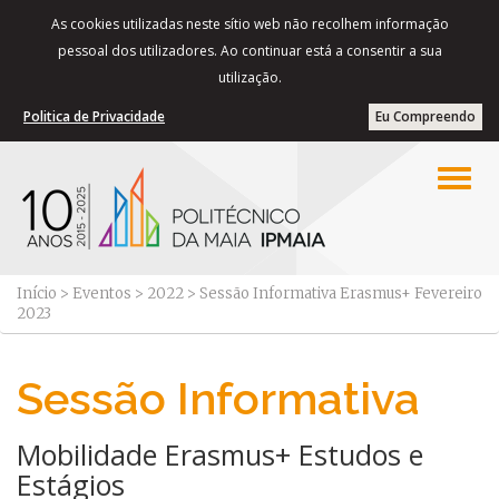
As cookies utilizadas neste sítio web não recolhem informação
pessoal dos utilizadores. Ao continuar está a consentir a sua
utilização.
Politica de Privacidade
Eu Compreendo
Início
>
Eventos
>
2022
>
Sessão Informativa Erasmus+ Fevereiro
2023
Sessão Informativa
Mobilidade Erasmus+ Estudos e
Estágios