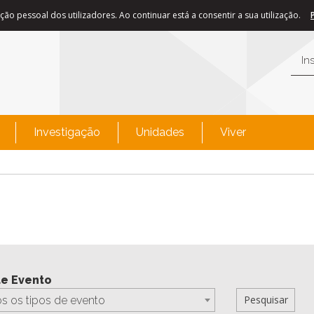
ão pessoal dos utilizadores. Ao continuar está a consentir a sua utilização.
In
Investigação
Unidades
Viver
de Evento
s os tipos de evento