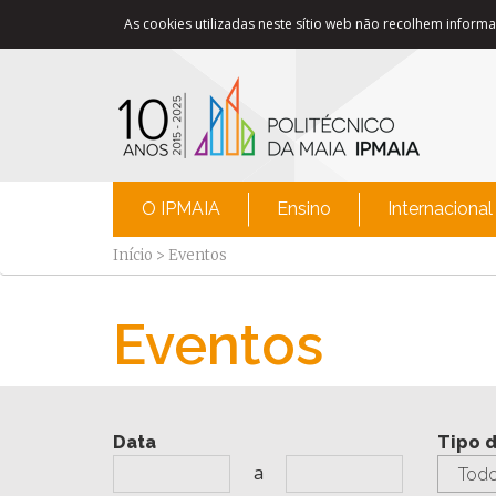
As cookies utilizadas neste sítio web não recolhem informaç
O IPMAIA
Ensino
Internacional
Início
>
Eventos
Eventos
Data
Tipo 
a
Todo