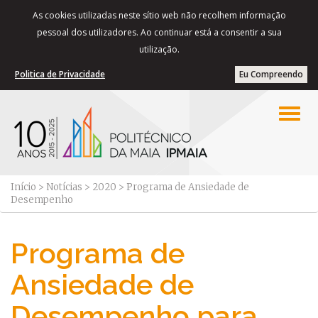
As cookies utilizadas neste sítio web não recolhem informação
pessoal dos utilizadores. Ao continuar está a consentir a sua
utilização.
Politica de Privacidade
Eu Compreendo
Início
>
Notícias
>
2020
>
Programa de Ansiedade de
Desempenho
Programa de
Ansiedade de
Desempenho para