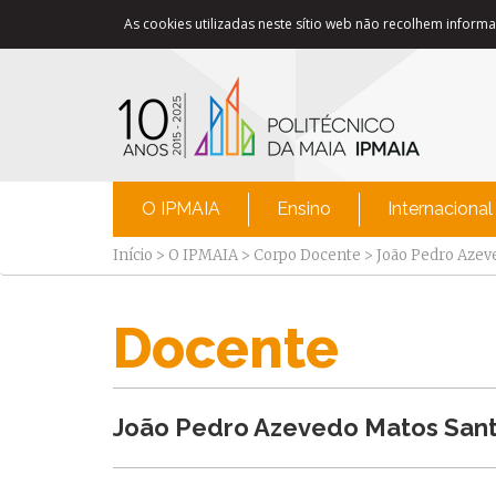
As cookies utilizadas neste sítio web não recolhem informaç
O IPMAIA
Ensino
Internacional
Início
>
O IPMAIA
>
Corpo Docente
>
João Pedro Azev
Docente
João Pedro Azevedo Matos San