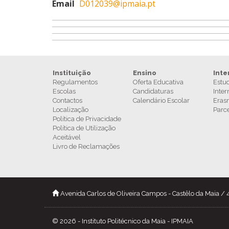
Email
D012039@ipmaia.pt
Instituição
Ensino
Inte
Regulamentos
Oferta Educativa
Estu
Escolas
Candidaturas
Inter
Contactos
Calendário Escolar
Eras
Localização
Parc
Política de Privacidade
Política de Utilização
Aceitável
Livro de Reclamações
Avenida Carlos de Oliveira Campos - Castêlo da Maia /
© 2026 - Instituto Politécnico da Maia - IPMAIA