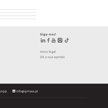
Siga-nos!
Aviso legal
Dê a sua opinião
sApp
info@ipmaia.pt