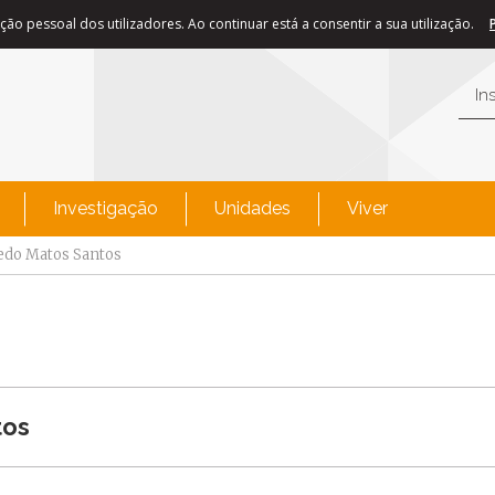
ão pessoal dos utilizadores. Ao continuar está a consentir a sua utilização.
In
Investigação
Unidades
Viver
edo Matos Santos
tos