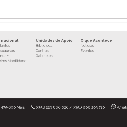
rnacional
Unidades de Apoio
O que Acontece
dantes
Biblioteca
Notícias
nacionais
Centros
Eventos
mus +
Gabinetes
eiros Mobilidade
 4475-690 Maia
(+351) 229 866 026
/
(+351) 808 203 710
What