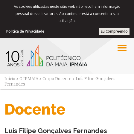
As cookies utilizadas neste sítio web não recolhem informação
pessoal dos utilizadores. Ao continuar está a consentir a sua
utilização.
Politica de Privacidade
Eu Compreendo
Início
>
O IPMAIA
>
Corpo Docente
>
Luís Filipe Gonçalves
Fernandes
Docente
Luís Filipe Gonçalves Fernandes