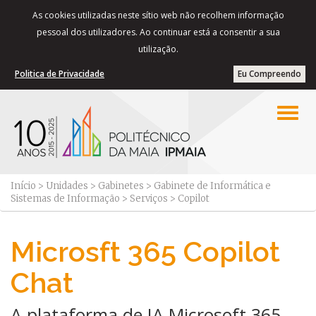
As cookies utilizadas neste sítio web não recolhem informação
pessoal dos utilizadores. Ao continuar está a consentir a sua
utilização.
Politica de Privacidade
Eu Compreendo
Início
>
Unidades
>
Gabinetes
>
Gabinete de Informática e
Sistemas de Informação
>
Serviços
>
Copilot
Microsft 365 Copilot
Chat
​​​​​A plataforma de IA Microsoft 365