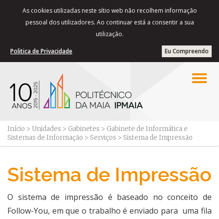
As cookies utilizadas neste sítio web não recolhem informação
pessoal dos utilizadores. Ao continuar está a consentir a sua
utilização.
Politica de Privacidade
Eu Compreendo
Início
>
Unidades
>
Gabinetes
>
Gabinete de Informática e
Sistemas de Informação
>
Serviços
>
Sistema de Impressão
Sistema de Impressão
​​​​​​​​​​​O sistema de impressão é baseado no conceito de
Follow-You, em que o trabalho é enviado para uma fila