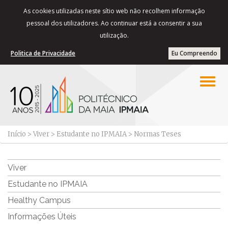
As cookies utilizadas neste sítio web não recolhem informação
pessoal dos utilizadores. Ao continuar está a consentir a sua
utilização.
Politica de Privacidade
Eu Compreendo
Início
>
Viver
>
Estudante no IPMAIA
>
Normas Teses
Viver
Estudante no IPMAIA
Healthy Campus
Informações Úteis