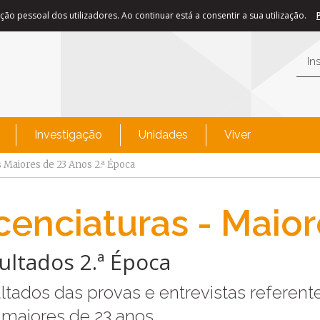
ão pessoal dos utilizadores. Ao continuar está a consentir a sua utilização.
In
Investigação
Unidades
Viver
 Maiores de 23 Anos 2.ª Época
cenciaturas - Maio
ultados 2.ª Época
ltados das provas e entrevistas referent
 maiores de 23 anos