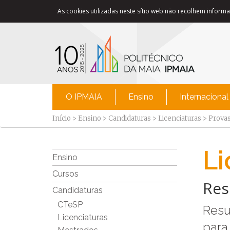
As cookies utilizadas neste sítio web não recolhem informaç
O IPMAIA
Ensino
Internacional
Início
>
Ensino
>
Candidaturas
>
Licenciaturas
>
Provas
Li
Ensino
Cursos
Res
Candidaturas
CTeSP
Resu
Licenciaturas
para