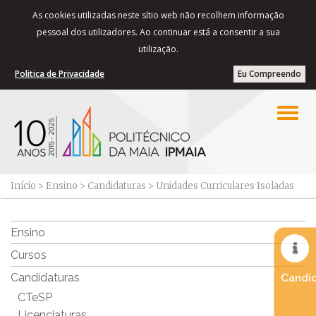
As cookies utilizadas neste sítio web não recolhem informação
pessoal dos utilizadores. Ao continuar está a consentir a sua
utilização.
Politica de Privacidade
Eu Compreendo
Início
>
Ensino
>
Candidaturas
>
Unidades Curriculares Isoladas
Ensino
Cursos
Candidaturas
Candid
CTeSP
Licenciaturas