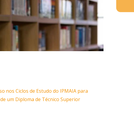
sso nos Ciclos de Estudo do IPMAIA para
s de um Diploma de Técnico Superior