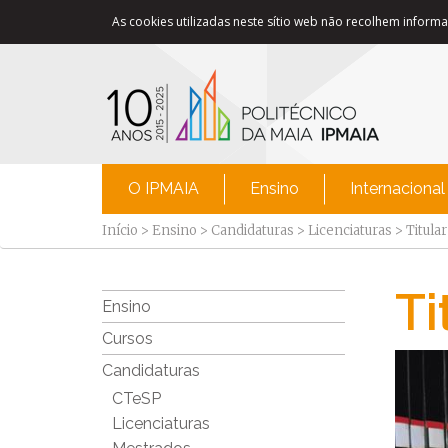
As cookies utilizadas neste sítio web não recolhem informaç
O IPMAIA
Ensino
Internacional
Início
>
Ensino
>
Candidaturas
>
Licenciaturas
>
Titula
Ti
Ensino
Cursos
Candidaturas
CTeSP
Licenciaturas