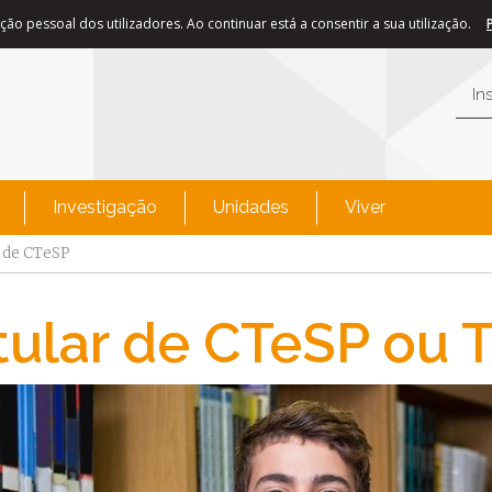
ão pessoal dos utilizadores. Ao continuar está a consentir a sua utilização.
In
Investigação
Unidades
Viver
r de CTeSP
tular de CTeSP ou T