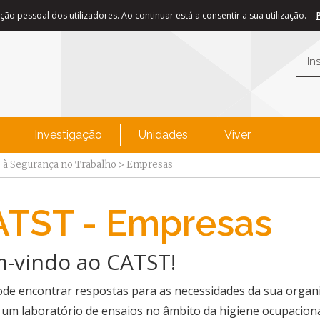
ão pessoal dos utilizadores. Ao continuar está a consentir a sua utilização.
In
Investigação
Unidades
Viver
o à Segurança no Trabalho
>
Empresas
ATST - Empresas
m-vindo ao CATST!
ode encontrar respostas para as necessidades da sua organ
um laboratório de ensaios no âmbito da higiene ocupacional