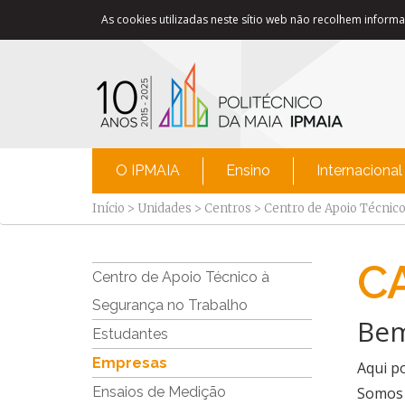
As cookies utilizadas neste sítio web não recolhem informaç
O IPMAIA
Ensino
Internacional
Início
>
Unidades
>
Centros
>
Centro de Apoio Técnic
C
Centro de Apoio Técnico à
Segurança no Trabalho
​Be
Estudantes
Empresas
Aqui p
Ensaios de Medição
Somos 