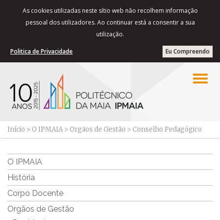
As cookies utilizadas neste sítio web não recolhem informação
pessoal dos utilizadores. Ao continuar está a consentir a sua
utilização.
Politica de Privacidade
Eu Compreendo
Início
>
O IPMAIA
>
Orgãos de Gestão
>
Conselho Pedagógico
O IPMAIA
História
Corpo Docente
Orgãos de Gestão