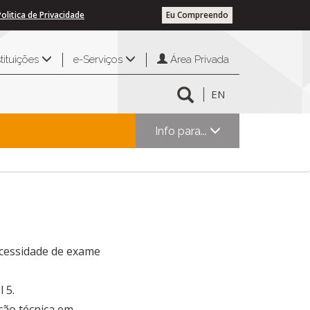
Politica de Privacidade
Eu Compreendo
Área Privada
stituições
e-Serviços
EN
Info para...
ecessidade de exame
 5.
ção técnica em