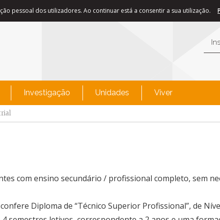
ão pessoal dos utilizadores. Ao continuar está a consentir a sua utilização.
In
Investigação
Unidades
Viver
rial
ntes com ensino secundário / profissional completo, sem n
onfere Diploma de “Técnico Superior Profissional”, de Nível
 4 semestres letivos, correspondente a 2 anos e uma forma