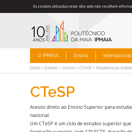
As cookies utilizadas neste sítio web não recolhem informaç
O IPMAIA
Ensino
Internacional
Início
>
Ensino
>
Cursos
>
CTeSP
>
Manutenção Indust
CTeSP
Acesso direto ao Ensino Superior para estuda
nacional.
Um CTeSP é um ciclo de estudos superior que c
​Formação superior, com 120 ECTS, duração de